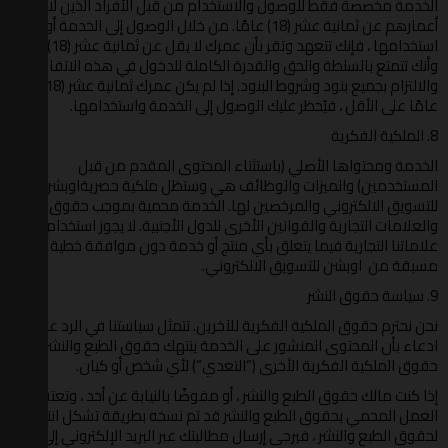
الخدمة مخصصة فقط للوصول والاستخدام من قبل الأفراد الذين لا تقل
أعمارهم عن ثمانية عشر (18) عامًا. من خلال الوصول إلى الخدمة أو
استخدامها ، فإنك تتعهد وتقر بأن عمرك لا يقل عن ثمانية عشر (18) عامًا
وأنك تتمتع بالسلطة والحق والقدرة الكاملة للدخول في هذه الاتفاقية
والالتزام بجميع بنود وشروط البنود. إذا لم يكن عمرك ثمانية عشر (18)
عامًا على الأقل ، فيُحظر عليك الوصول إلى الخدمة واستخدامها.
8. الملكية الفكرية
الخدمة ومحتواها الأصلي (باستثناء المحتوى المقدم من قبل
المستخدمين) والميزات والوظائف هي وستظل ملكية حصريةاوبشن
للتسويق الالكتروني والمرخصين لها. الخدمة محمية بموجب حقوق النشر
والعلامات التجارية والقوانين الأخرى للدول الأجنبية. لا يجوز استخدام
علاماتنا التجارية فيما يتعلق بأي منتج أو خدمة دون موافقة خطية
مسبقة من اوبشن للتسويق الالكتروني.
9. سياسة حقوق النشر
نحن نحترم حقوق الملكية الفكرية للآخرين. تتمثل سياستنا في الرد على أي
ادعاء بأن المحتوى المنشور على الخدمة ينتهك حقوق الطبع والنشر أو
حقوق الملكية الفكرية الأخرى (“التعدي”) لأي شخص أو كيان.
إذا كنت مالك حقوق الطبع والنشر ، أو مفوضًا بالنيابة عن أحد ، وتعتقد أن
العمل المحمي بحقوق الطبع والنشر قد تم نسخه بطريقة تشكل انتهاكًا
لحقوق الطبع والنشر ، فيرجى إرسال مطالبتك عبر البريد الإلكتروني إلى