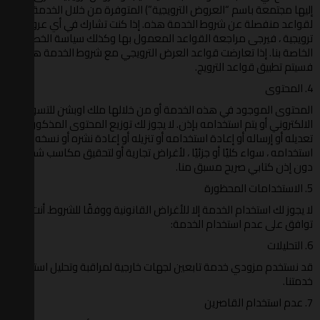
إليها مجتمعة باسم “العروض الترويجية”) المتوفرة من خلال الخدمة
لقواعد منفصلة عن شروط الخدمة هذه. إذا كنت تشارك في أي عروض
ترويجية ، فيرجى مراجعة القواعد المعمول بها وكذلك سياسة الخصوصية
الخاصة بنا. إذا تعارضت قواعد العرض الترويجي مع شروط الخدمة هذه ،
فسيتم تطبيق قواعد الترويج.
4. المحتوى
المحتوى الموجود في هذه الخدمة أو من خلالها ملك اوبشن للتسويق
الالكتروني أو يتم استخدامه بإذن. لا يجوز لك توزيع المحتوى المذكور أو
تعديله أو إرساله أو إعادة استخدامه أو تنزيله أو إعادة نشره أو نسخه أو
استخدامه ، سواء كليًا أو جزئيًا ، لأغراض تجارية أو لتحقيق مكاسب شخصية ،
دون إذن كتابي صريح مسبق منا.
5. الاستخدامات المحظورة
لا يجوز لك استخدام الخدمة إلا للأغراض القانونية ووفقًا للشروط. أنت
توافق على عدم استخدام الخدمة:
6. التحليلات
قد نستخدم مزودي خدمة تابعين لجهات خارجية لمراقبة وتحليل استخدام
خدمتنا.
7. عدم استخدام القاصرين