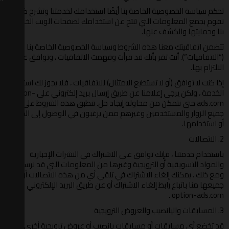
تحكم سياسة الخصوصية الخاصة بنا أيضًا استخدامك لخدمتنا وتشرح كيف
نقوم بجمع المعلومات التي تنتج عن استخدامك لصفحات الويب الخاصة
بنا وحمايتها والكشف عنها.
تتضمن اتفاقيتك معنا هذه الشروط وسياسة الخصوصية الخاصة بنا
(“الاتفاقيات”). أنت تقر بأنك قد قرأت وفهمت الاتفاقيات ، وتوافق على
الالتزام بها.
إذا كنت لا توافق (أو لا تستطيع الامتثال) للاتفاقيات ، فلا يجوز لك استخدام
الخدمة ، ولكن يرجى إعلامنا عن طريق إرسال بريد إلكتروني على option-
ads.com حتى نتمكن من محاولة إيجاد حل. تنطبق هذه الشروط على
جميع الزوار والمستخدمين وغيرهم ممن يرغبون في الوصول إلى الخدمة
أو استخدامها.
2. الاتصالات
باستخدام خدمتنا ، فإنك توافق على الاشتراك في النشرات الإخبارية
والمواد التسويقية أو الترويجية وغيرها من المعلومات التي قد نرسلها.
ومع ذلك ، يمكنك إلغاء الاشتراك في تلقي أي من هذه الاتصالات أو
جميعها منا باتباع رابط إلغاء الاشتراك أو عن طريق البريد الإلكتروني
option-ads.com .
3. المسابقات واليانصيب والعروض الترويجية
قد تخضع أي مسابقات أو مسابقات يانصيب أو عروض ترويجية أخرى (يشار