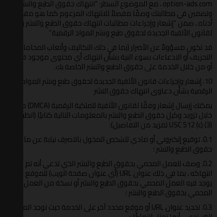
option-ads.com ، مع الموضوع السطر: “انتهاك حقوق الطبع والنشر”
وتضمين في مطالبتك وصفًا مفصلاً للانتهاك المزعوم كما هو مفصل
أدناه ، ضمن “إشعار وإجراءات مطالبات انتهاك حقوق الطبع والنشر وفقًا
لقانون الألفية الجديدة لحقوق طبع ونشر المواد الرقمية”
قد تكون مسؤولاً عن الأضرار (بما في ذلك التكاليف وأتعاب المحاماة) عن
التحريف أو الادعاءات بسوء النية بشأن انتهاك أي محتوى موجود في و /
أو من خلال الخدمة على حقوق الطبع والنشر الخاصة بك.
10. إشعار وإجراءات قانون الألفية الجديدة لحقوق طبع ونشر المواد
الرقمية بشأن دعاوى انتهاك حقوق النشر
يمكنك إرسال إشعار وفقًا لقانون الألفية للملكية الرقمية (DMCA) من
خلال تزويد وكيل حقوق الطبع والنشر بالمعلومات التالية كتابيًا (انظر 17
USC 512 (c) (3) لمزيد من التفاصيل):
0.1. توقيع إلكتروني أو مادي للشخص المخول بالتصرف نيابة عن مالك
حقوق الطبع والنشر ؛
0.2. وصف للعمل المحمي بحقوق الطبع والنشر الذي تدعي أنه تم
انتهاكه ، بما في ذلك عنوان URL (أي عنوان صفحة الويب) للموقع الذي
يوجد فيه العمل المحمي بحقوق الطبع والنشر أو نسخة من العمل
المحمي بحقوق الطبع والنشر ؛
0.3. تحديد عنوان URL أو موقع محدد آخر على الخدمة حيث توجد المادة
التي تدعي أنها تمثل انتهاكًا ؛